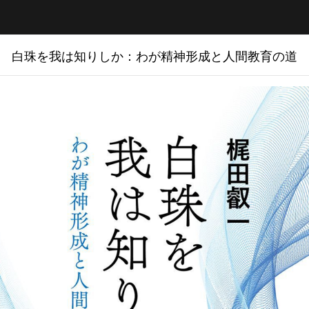
白珠を我は知りしか：わが精神形成と人間教育の道
白珠を我は知りしか：わが精神形成と人間教育の道