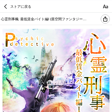
ストアに戻る
心霊刑事楓: 最低賃金バイト編Ⅰ (亜空間ファンタジーノベルズ)